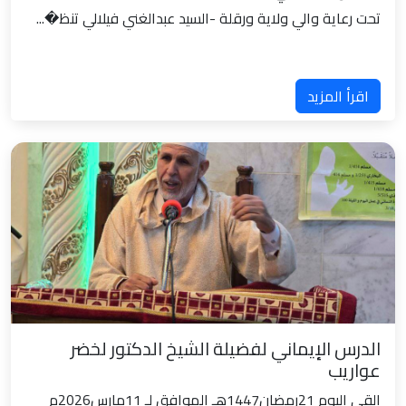
تحت رعاية والي ولاية ورقلة -السيد عبدالغني فيلالي تنظ�...
اقرأ المزيد
الدرس الإيماني لفضيلة الشيخ الدكتور لخضر
عواريب
القى اليوم 21رمضان1447هـ الموافق لـ 11مارس2026م