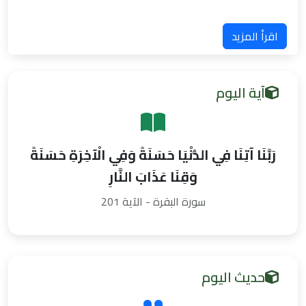
اقرأ المزيد
آية اليوم
رَبَّنَا آتِنَا فِي الدُّنْيَا حَسَنَةً وَفِي الْآخِرَةِ حَسَنَةً
وَقِنَا عَذَابَ النَّارِ
سورة البقرة - الآية 201
حديث اليوم