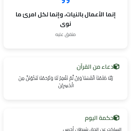
إنما الأعمال بالنيات، وإنما لكل امرئ ما
نوى
متفق عليه
دعاء من القرآن
رَبَّنَا ظَلَمْنَآ اَنْفُسَنَا ۫وَاِنْ لَّمْ تَغْفِرْ لَنَا وَتَرْحَمْنَا لَنَكُوْنَنَّ مِنَ
الْخٰسِرِيْنَ
حكمة اليوم
الساكت عن الحق شيطان أخرس