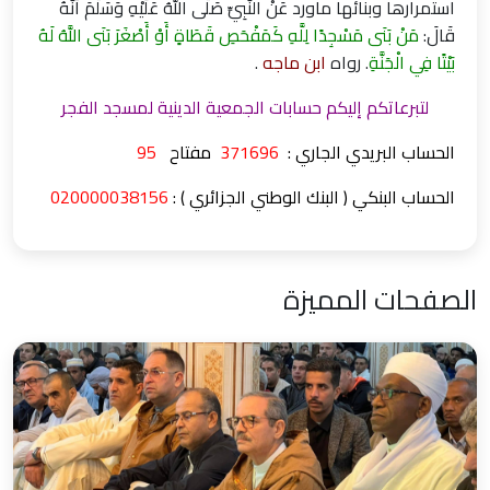
استمرارها وبنائها ماورد عَنْ النَّبِيِّ صَلَّى اللَّهُ عَلَيْهِ وَسَلَّمَ أَنَّهُ
قَالَ:
مَنْ بَنَى مَسْجِدًا لِلَّهِ كَمَفْحَصِ قَطَاةٍ أَوْ أَصْغَرَ بَنَى اللَّهُ لَهُ
بَيْتًا فِي الْجَنَّةِ
. رواه
ابن ماجه
.
لتبرعاتكم إليكم حسابات الجمعية الدينية لمسجد الفجر
الحساب البريدي الجاري :
371696
مفتاح
95
الحساب البنكي ( البنك الوطني الجزائري ) :
020000038156
الصفحات المميزة