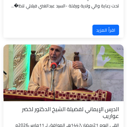
تحت رعاية والي ولاية ورقلة -السيد عبدالغني فيلالي تنظ�...
اقرأ المزيد
الدرس الإيماني لفضيلة الشيخ الدكتور لخضر
عواريب
القى اليوم 21رمضان1447هـ الموافق لـ 11مارس2026م