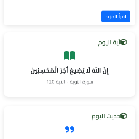
اقرأ المزيد
آية اليوم
إِنَّ اللَّهَ لَا يُضِيعُ أَجْرَ الْمُحْسِنِينَ
سورة التوبة - الآية 120
حديث اليوم