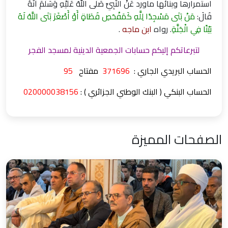
استمرارها وبنائها ماورد عَنْ النَّبِيِّ صَلَّى اللَّهُ عَلَيْهِ وَسَلَّمَ أَنَّهُ
قَالَ:
مَنْ بَنَى مَسْجِدًا لِلَّهِ كَمَفْحَصِ قَطَاةٍ أَوْ أَصْغَرَ بَنَى اللَّهُ لَهُ
بَيْتًا فِي الْجَنَّةِ
. رواه
ابن ماجه
.
لتبرعاتكم إليكم حسابات الجمعية الدينية لمسجد الفجر
الحساب البريدي الجاري :
371696
مفتاح
95
الحساب البنكي ( البنك الوطني الجزائري ) :
020000038156
الصفحات المميزة