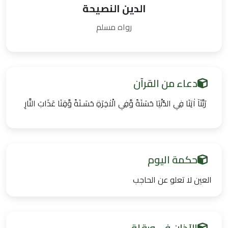
الدين النصيحة
رواه مسلم
دعاء من القرآن
رَبَّنَآ اٰتِنَا فِي الدُّنْيَا حَسَنَةً وَّفِي الْاٰخِرَةِ حَسَـنَةً وَّقِنَا عَذَابَ النَّارِ
حكمة اليوم
العين لا تعلو عن الحاجب
الآذان في ورقلة