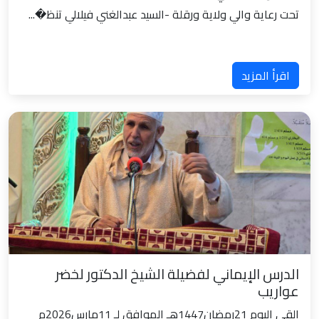
تحت رعاية والي ولاية ورقلة -السيد عبدالغني فيلالي تنظ�...
اقرأ المزيد
الدرس الإيماني لفضيلة الشيخ الدكتور لخضر
عواريب
القى اليوم 21رمضان1447هـ الموافق لـ 11مارس2026م