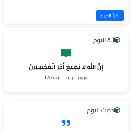
اقرأ المزيد
آية اليوم
إِنَّ اللَّهَ لَا يُضِيعُ أَجْرَ الْمُحْسِنِينَ
سورة التوبة - الآية 120
حديث اليوم