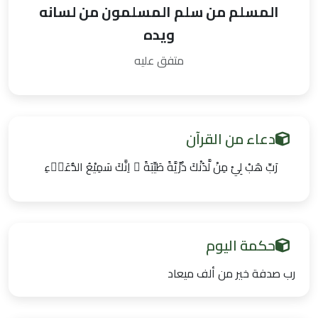
المسلم من سلم المسلمون من لسانه
ويده
متفق عليه
دعاء من القرآن
رَبِّ ھَبْ لِيْ مِنْ لَّدُنْكَ ذُرِّيَّةً طَيِّبَةً ۚ اِنَّكَ سَمِيْعُ الدُّعَاۗءِ
حكمة اليوم
رب صدفة خير من ألف ميعاد