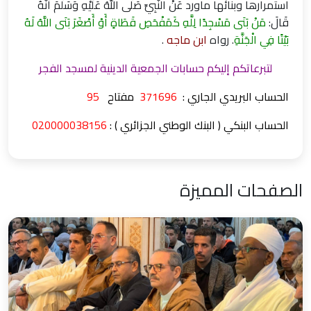
استمرارها وبنائها ماورد عَنْ النَّبِيِّ صَلَّى اللَّهُ عَلَيْهِ وَسَلَّمَ أَنَّهُ
قَالَ:
مَنْ بَنَى مَسْجِدًا لِلَّهِ كَمَفْحَصِ قَطَاةٍ أَوْ أَصْغَرَ بَنَى اللَّهُ لَهُ
بَيْتًا فِي الْجَنَّةِ
. رواه
ابن ماجه
.
لتبرعاتكم إليكم حسابات الجمعية الدينية لمسجد الفجر
الحساب البريدي الجاري :
371696
مفتاح
95
الحساب البنكي ( البنك الوطني الجزائري ) :
020000038156
الصفحات المميزة